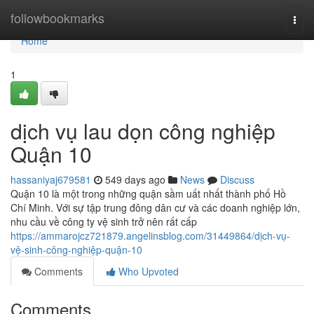
Home
followbookmarks
Togg
navi
Home
1
dịch vụ lau dọn công nghiệp
Quận 10
hassaniyaj679581
549 days ago
News
Discuss
Quận 10 là một trong những quận sầm uất nhất thành phố Hồ
Chí Minh. Với sự tập trung đông dân cư và các doanh nghiệp lớn,
nhu cầu về công ty vệ sinh trở nên rất cấp
https://ammarojcz721879.angelinsblog.com/31449864/dịch-vụ-
vệ-sinh-công-nghiệp-quận-10
Comments
Who Upvoted
Comments