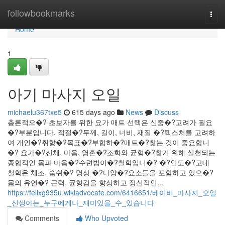
Home
followbookmarks
Togg
navi
Home
1
아기 마사지 오일
michaelu367txe5
615 days ago
News
Discuss
총론적으�? 초보자를 위한 요가 매트 선택은 신중�?고려가 필요
�?부분입니다. 적절�?두께, 길이, 너비, 재질 �?텍스처를 고려하
여 개인�?취향�?목표�?부합하�?매트�?찾는 것이 중요합니
�? 요가�?신체, 마음, 영혼�?조화와 균형�?찾기 위해 실천되는
종합적인 몸과 마음�?수련법이�?철학입니�? �?인도�?고대
철학은 체조, 숨쉬�? 명상 �?다양�?요소들을 포함하고 있으�?
몸의 유연�? 근력, 균형감을 향상하고 정신적인...
https://felixg935u.wikiadvocate.com/6416651/베이비_마사지_오일
_신생아는_누구에게나_재미있을_수_있습니다
Comments
Who Upvoted