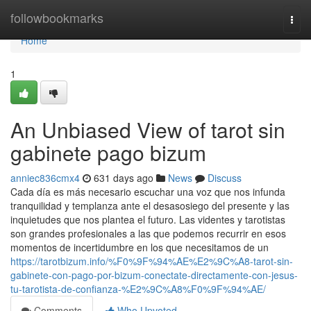
Home
followbookmarks
Togg
navi
Home
1
An Unbiased View of tarot sin
gabinete pago bizum
anniec836cmx4
631 days ago
News
Discuss
Cada día es más necesario escuchar una voz que nos infunda
tranquilidad y templanza ante el desasosiego del presente y las
inquietudes que nos plantea el futuro. Las videntes y tarotistas
son grandes profesionales a las que podemos recurrir en esos
momentos de incertidumbre en los que necesitamos de un
https://tarotbizum.info/%F0%9F%94%AE%E2%9C%A8-tarot-sin-
gabinete-con-pago-por-bizum-conectate-directamente-con-jesus-
tu-tarotista-de-confianza-%E2%9C%A8%F0%9F%94%AE/
Comments
Who Upvoted