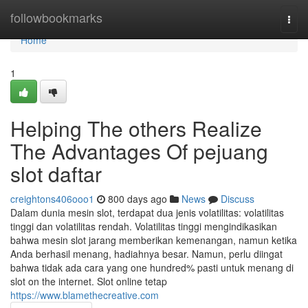
Home
followbookmarks
Togg
navi
Home
1
Helping The others Realize
The Advantages Of pejuang
slot daftar
creightons406ooo1
800 days ago
News
Discuss
Dalam dunia mesin slot, terdapat dua jenis volatilitas: volatilitas
tinggi dan volatilitas rendah. Volatilitas tinggi mengindikasikan
bahwa mesin slot jarang memberikan kemenangan, namun ketika
Anda berhasil menang, hadiahnya besar. Namun, perlu diingat
bahwa tidak ada cara yang one hundred% pasti untuk menang di
slot on the internet. Slot online tetap
https://www.blamethecreative.com