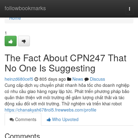
Home
followbookmarks
Togg
navi
Home
1
The Fact About CPN247 That
No One Is Suggesting
heinzd680cef5
805 days ago
News
Discuss
Cung cấp dịch vụ chuyển phát nhanh hỏa tốc cho doanh nghiệp
có nhu cầu giao hàng ngay lập tức. Phát triển phương pháp bảo
quản thân thiện với môi trường để giảm lượng chất thải và tác
động xấu đối với môi trường. Thử nghiệm và triển khai robot
https://chanakyah678rol5.frewwebs.com/profile
Comments
Who Upvoted
Comments